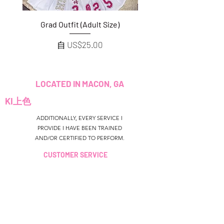
Grad Outfit (Adult Size)
Grad Outfit (Youth S
促銷價格
自
US$25.00
LOCATED IN MACON, GA
KI上色
ADDITIONALLY, EVERY SERVICE I
PROVIDE I HAVE BEEN TRAINED
AND/OR CERTIFIED TO PERFORM.
CUSTOMER SERVICE
colouredbyki@gmail.com
TEXT MESSAGE ONLY
678-690-9723
預訂時間
Sunday CLOSED