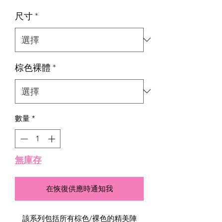
銷
尺寸
*
價
格
棕色裸體
*
數量
*
無庫存
在恢復供應時通知我
該系列包括所有棕色/裸色的精美陣