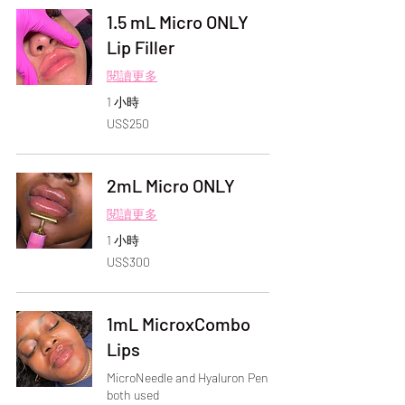
1.5 mL Micro ONLY
Lip Filler
閱讀更多
1 小時
250
US$250
美
元
2mL Micro ONLY
閱讀更多
1 小時
300
US$300
美
元
1mL MicroxCombo
Lips
MicroNeedle and Hyaluron Pen
both used