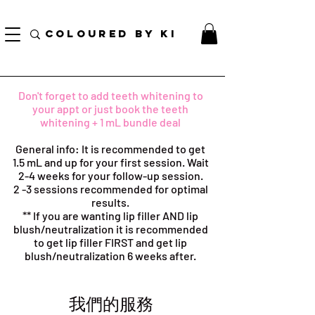
訂單滿70美元即可免費獲得個性化化妝品手提袋！
COLOURED BY KI
Don't forget to add teeth whitening to
your appt or just book the teeth
whitening + 1 mL bundle deal
General info: It is recommended to get
1.5 mL and up for your first session. Wait
2-4 weeks for your follow-up session.
2 -3 sessions recommended for optimal
results.
** If you are wanting lip filler AND lip
blush/neutralization it is recommended
to get lip filler FIRST and get lip
blush/neutralization 6 weeks after.
我們的服務