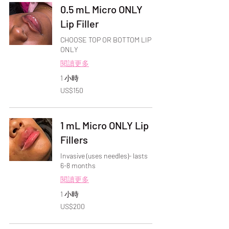
0.5 mL Micro ONLY
Lip Filler
CHOOSE TOP OR BOTTOM LIP
ONLY
閱讀更多
1 小時
150
US$150
美
元
1 mL Micro ONLY Lip
Fillers
Invasive (uses needles)- lasts
6-8 months
閱讀更多
1 小時
200
US$200
美
元