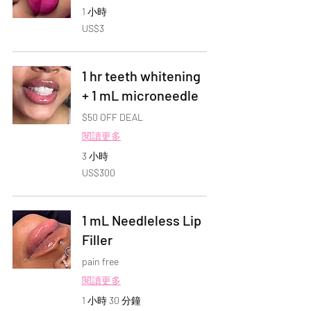
1 小時
3
US$3
美
元
1 hr teeth whitening
+ 1 mL microneedle
$50 OFF DEAL
閱讀更多
3 小時
300
US$300
美
元
1 mL Needleless Lip
Filler
pain free
閱讀更多
1 小時 30 分鐘