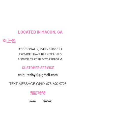
LOCATED IN MACON, GA
KI上色
ADDITIONALLY, EVERY SERVICE I
PROVIDE I HAVE BEEN TRAINED
AND/OR CERTIFIED TO PERFORM.
CUSTOMER SERVICE
colouredbyki@gmail.com
TEXT MESSAGE ONLY
678-690-9723
預訂時間
Sunday CLOSED
美國佐治亞州
Monday-Friday 9AM - 9PM
colouredbyki@gmail.com
Saturday 11AM - 6PM